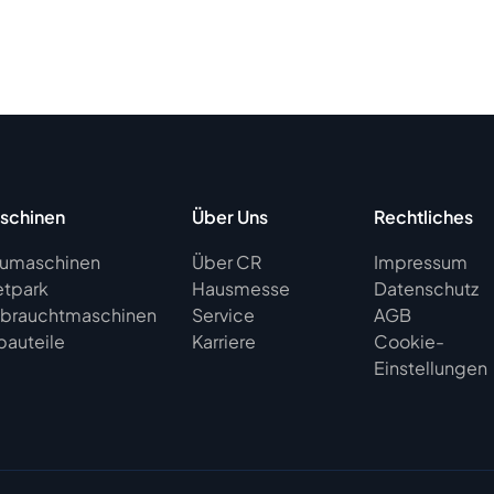
schinen
Über Uns
Rechtliches
umaschinen
Über CR
Impressum
etpark
Hausmesse
Datenschutz
brauchtmaschinen
Service
AGB
bauteile
Karriere
Cookie-
Einstellungen