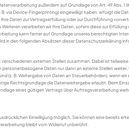
Datenverarbeitung außerdem auf Grundlage von Art. 49 Abs. 1 li
z. B. via Device-Fingerprinting) eingewilligt haben, erfolgt die 
nd Ihre Daten zur Vertragserfüllung oder zur Durchführung vorver
 Weiteren verarbeiten wir Ihre Daten, sofern diese zur Erfüllung 
arbeitung kann ferner auf Grundlage unseres berechtigten Interes
wird in den folgenden Absätzen dieser Datenschutzerklärung inf
it verschiedenen externen Stellen zusammen. Dabei ist teilwe
ben personenbezogene Daten nur dann an externe Stellen weiter,
t sind (z. B. Weitergabe von Daten an Steuerbehörden), wenn wir ei
ige Rechtsgrundlage die Datenweitergabe erlaubt. Beim Einsa
age eines gültigen Vertrags über Auftragsverarbeitung weiter
drücklichen Einwilligung möglich. Sie können eine bereits erteil
erarbeitung bleibt vom Widerruf unberührt.