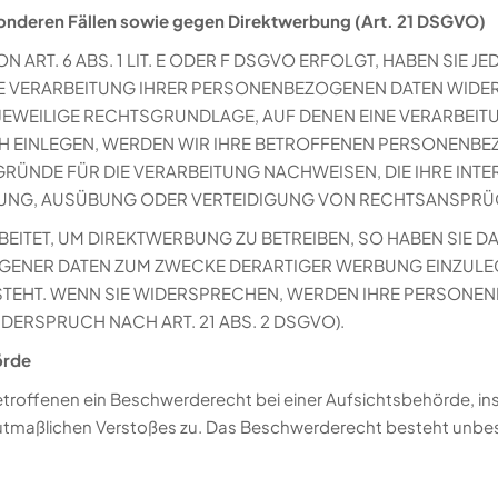
onderen Fällen sowie gegen Direktwerbung (Art. 21 DSGVO)
RT. 6 ABS. 1 LIT. E ODER F DSGVO ERFOLGT, HABEN SIE JE
E VERARBEITUNG IHRER PERSONENBEZOGENEN DATEN WIDERS
 JEWEILIGE RECHTSGRUNDLAGE, AUF DENEN EINE VERARBEIT
EINLEGEN, WERDEN WIR IHRE BETROFFENEN PERSONENBEZO
ÜNDE FÜR DIE VERARBEITUNG NACHWEISEN, DIE IHRE INTE
UNG, AUSÜBUNG ODER VERTEIDIGUNG VON RECHTSANSPRÜCHE
TET, UM DIREKTWERBUNG ZU BETREIBEN, SO HABEN SIE DA
ENER DATEN ZUM ZWECKE DERARTIGER WERBUNG EINZULEGEN
STEHT. WENN SIE WIDERSPRECHEN, WERDEN IHRE PERSONE
ERSPRUCH NACH ART. 21 ABS. 2 DSGVO).
örde
troffenen ein Beschwerderecht bei einer Aufsichtsbehörde, in
 mutmaßlichen Verstoßes zu. Das Beschwerderecht besteht unbe