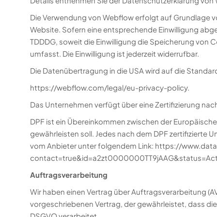
Details entnehmen Sie der Datenschutzerklärung von
Die Verwendung von Webflow erfolgt auf Grundlage von 
Website. Sofern eine entsprechende Einwilligung abgefr
TDDDG, soweit die Einwilligung die Speicherung von C
umfasst. Die Einwilligung ist jederzeit widerrufbar.
Die Datenübertragung in die USA wird auf die Standard
https://webflow.com/legal/eu-privacy-policy
.
Das Unternehmen verfügt über eine Zertifizierung na
DPF ist ein Übereinkommen zwischen der Europäische
gewährleisten soll. Jedes nach dem DPF zertifizierte 
vom Anbieter unter folgendem Link:
https://www.data
contact=true&id=a2zt0000000TT9jAAG&status=Act
Auftragsverarbeitung
Wir haben einen Vertrag über Auftragsverarbeitung (A
vorgeschriebenen Vertrag, der gewährleistet, dass d
DSGVO verarbeitet.