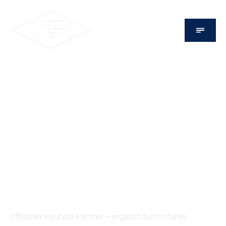
UNSERE MASCHINEN. IHR FORTSCHRITT.
Neue Baumaschinen
kaufen – leistungsstark,
wirtschaftlich,
zukunftssicher.
Offizieller Hyundai-Partner – ergänzt durch starke