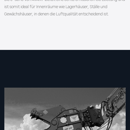
ist somit ideal für Innenräume wie Lagerhäuser, Ställe und
Gewächshäuser, in denen die Luftqualität entscheidend ist.