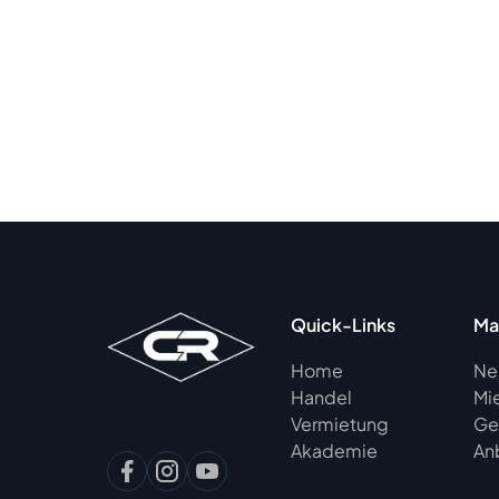
Quick-Links
Ma
Home
Ne
Handel
Mi
Vermietung
Ge
Akademie
An