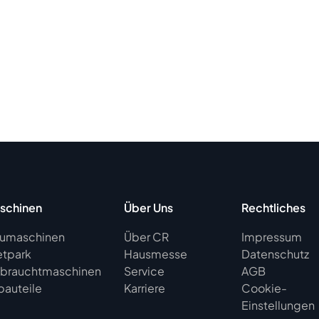
schinen
Über Uns
Rechtliches
umaschinen
Über CR
Impressum
etpark
Hausmesse
Datenschutz
brauchtmaschinen
Service
AGB
bauteile
Karriere
Cookie-
Einstellungen